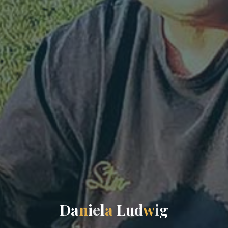
D
a
n
i
e
l
a
L
u
d
w
i
g